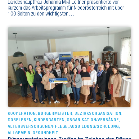
Landeshauptfrau Johanna Mikl-Leitner präsentierte vor
kurzem das Arbeitsprogramm für Niederösterreich mit über
100 Seiten zu den wichtigsten…
KOOPERATION
,
BÜRGERMEISTER
,
BEZIRKSORGANISATION
,
DORFLEBEN
,
KINDERGARTEN
,
ORGANISATION/VERBÄNDE
,
ALTERSVERSORGUNG/PFLEGE
,
AUSBILDUNG/SCHULUNG
,
ALLGEMEIN
,
GESUNDHEIT