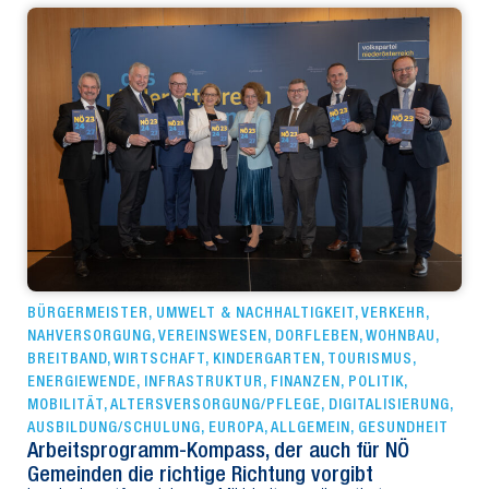
BÜRGERMEISTER
,
UMWELT & NACHHALTIGKEIT
,
VERKEHR
,
NAHVERSORGUNG
,
VEREINSWESEN
,
DORFLEBEN
,
WOHNBAU
,
BREITBAND
,
WIRTSCHAFT
,
KINDERGARTEN
,
TOURISMUS
,
ENERGIEWENDE
,
INFRASTRUKTUR
,
FINANZEN
,
POLITIK
,
MOBILITÄT
,
ALTERSVERSORGUNG/PFLEGE
,
DIGITALISIERUNG
,
AUSBILDUNG/SCHULUNG
,
EUROPA
,
ALLGEMEIN
,
GESUNDHEIT
Arbeitsprogramm-Kompass, der auch für NÖ
Gemeinden die richtige Richtung vorgibt