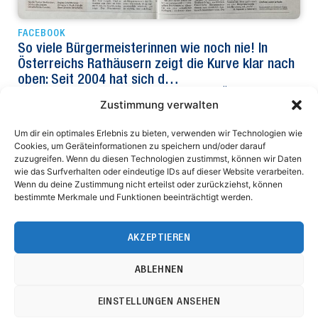
FACEBOOK
So viele Bürgermeisterinnen wie noch nie! In
Österreichs Rathäusern zeigt die Kurve klar nach
oben: Seit 2004 hat sich d…
So viele Bürgermeisterinnen wie noch nie! In Österreichs
Zustimmung verwalten
Rathäusern zeigt die Kurve klar nach oben: Seit 2004 hat sich
die Zahl der…
Um dir ein optimales Erlebnis zu bieten, verwenden wir Technologien wie
Cookies, um Geräteinformationen zu speichern und/oder darauf
zuzugreifen. Wenn du diesen Technologien zustimmst, können wir Daten
wie das Surfverhalten oder eindeutige IDs auf dieser Website verarbeiten.
Wenn du deine Zustimmung nicht erteilst oder zurückziehst, können
Niederösterreichischer Gemeindebund
bestimmte Merkmale und Funktionen beeinträchtigt werden.
Ferstlergasse 4
3100 St. Pölten
AKZEPTIEREN
Impressum
Datenschutz
Bürozeiten: MO – DO 8.00 bis 17.00 Uhr, FR 8.00 bis 12.00 Uhr
ABLEHNEN
Tel.: 02742/9020-8000
Fax: 02742/9020-8800
EINSTELLUNGEN ANSEHEN
E-Mail: post@noegemeindebund.at