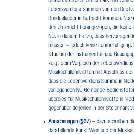
Niederösterreich, Steiermark und Vorar
Lebensverdienstsummen von den Briefver
Bundesländer in Betracht kommen. Noch e
den Unterricht herangezogen, die keine 
NÖ. in diesem Fall zu, dass hervorragen
müssen – jedoch keine Lehrbefähigung. I
Studium der Instrumental- und Gesangsp
zeigt beim Vergleich der Lebensverdie
Musikschullehrkräften mit Abschluss de
dass die Lebensverdienstsumme in Nied
vorliegenden NÖ Gemeinde-Bediensteten
überdies für Musikschullehrkräfte in Nie
gegenüber derjenien in der Steiermark v
Anrechnungen (§67)
– dazu schreiben di
darstellende Kunst Wien und der Musiksc