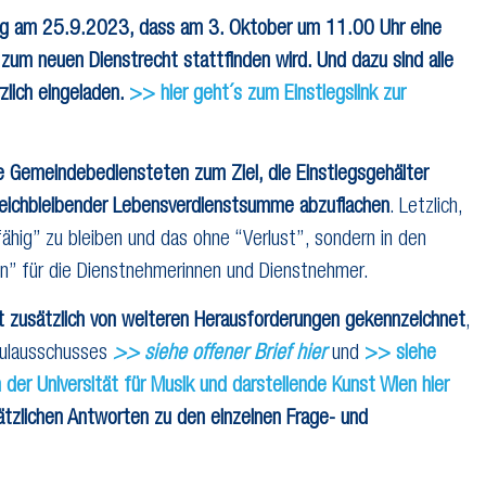
ung am 25.9.2023, dass am 3. Oktober um 11.00 Uhr eine
 zum neuen Dienstrecht stattfinden wird. Und dazu sind alle
zlich eingeladen.
>> hier geht´s zum Einstiegslink zur
le Gemeindebediensteten zum Ziel, die Einstiegsgehälter
gleichbleibender Lebensverdienstsumme abzuflachen
. Letzlich,
hig” zu bleiben und das ohne “Verlust”, sondern in den
n” für die Dienstnehmerinnen und Dienstnehmer.
ist zusätzlich von weiteren Herausforderungen gekennzeichnet
,
hulausschusses
>> siehe offener Brief hier
und
>> siehe
 der Universität für Musik und darstellende Kunst Wien hier
tzlichen Antworten zu den einzelnen Frage- und