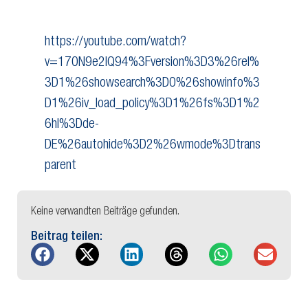
https://youtube.com/watch?
v=170N9e2lQ94%3Fversion%3D3%26rel%
3D1%26showsearch%3D0%26showinfo%3
D1%26iv_load_policy%3D1%26fs%3D1%2
6hl%3Dde-
DE%26autohide%3D2%26wmode%3Dtrans
parent
Keine verwandten Beiträge gefunden.
Beitrag teilen: