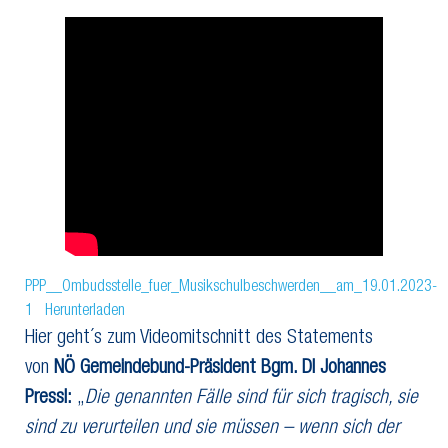
PPP__Ombudsstelle_fuer_Musikschulbeschwerden__am_19.01.2023-
1
Herunterladen
Hier geht´s zum Videomitschnitt des Statements
von
NÖ Gemeindebund-Präsident Bgm. DI Johannes
Pressl:
„
Die genannten Fälle sind für sich tragisch, sie
sind zu verurteilen und sie müssen – wenn sich der