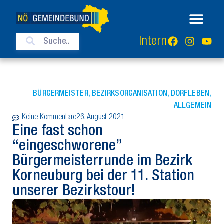
Intern
BÜRGERMEISTER
,
BEZIRKSORGANISATION
,
DORFLEBEN
,
ALLGEMEIN
Keine Kommentare
26. August 2021
Eine fast schon
“eingeschworene”
Bürgermeisterrunde im Bezirk
Korneuburg bei der 11. Station
unserer Bezirkstour!