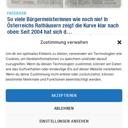
FACEBOOK
So viele Bürgermeisterinnen wie noch nie! In
Österreichs Rathäusern zeigt die Kurve klar nach
oben: Seit 2004 hat sich d…
So viele Bürgermeisterinnen wie noch nie! In Österreichs
Zustimmung verwalten
Rathäusern zeigt die Kurve klar nach oben: Seit 2004 hat sich
die Zahl der…
Um dir ein optimales Erlebnis zu bieten, verwenden wir Technologien wie
Cookies, um Geräteinformationen zu speichern und/oder darauf
zuzugreifen. Wenn du diesen Technologien zustimmst, können wir Daten
wie das Surfverhalten oder eindeutige IDs auf dieser Website verarbeiten.
Wenn du deine Zustimmung nicht erteilst oder zurückziehst, können
Niederösterreichischer Gemeindebund
bestimmte Merkmale und Funktionen beeinträchtigt werden.
Ferstlergasse 4
3100 St. Pölten
AKZEPTIEREN
Impressum
Datenschutz
Bürozeiten: MO – DO 8.00 bis 17.00 Uhr, FR 8.00 bis 12.00 Uhr
ABLEHNEN
Tel.: 02742/9020-8000
Fax: 02742/9020-8800
EINSTELLUNGEN ANSEHEN
E-Mail: post@noegemeindebund.at