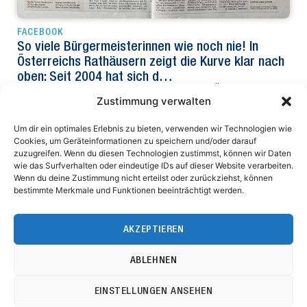
FACEBOOK
So viele Bürgermeisterinnen wie noch nie! In
Österreichs Rathäusern zeigt die Kurve klar nach
oben: Seit 2004 hat sich d…
So viele Bürgermeisterinnen wie noch nie! In Österreichs
Zustimmung verwalten
Rathäusern zeigt die Kurve klar nach oben: Seit 2004 hat sich
die Zahl der…
Um dir ein optimales Erlebnis zu bieten, verwenden wir Technologien wie
Cookies, um Geräteinformationen zu speichern und/oder darauf
zuzugreifen. Wenn du diesen Technologien zustimmst, können wir Daten
wie das Surfverhalten oder eindeutige IDs auf dieser Website verarbeiten.
Wenn du deine Zustimmung nicht erteilst oder zurückziehst, können
Niederösterreichischer Gemeindebund
bestimmte Merkmale und Funktionen beeinträchtigt werden.
Ferstlergasse 4
3100 St. Pölten
AKZEPTIEREN
Impressum
Datenschutz
Bürozeiten: MO – DO 8.00 bis 17.00 Uhr, FR 8.00 bis 12.00 Uhr
ABLEHNEN
Tel.: 02742/9020-8000
Fax: 02742/9020-8800
EINSTELLUNGEN ANSEHEN
E-Mail: post@noegemeindebund.at