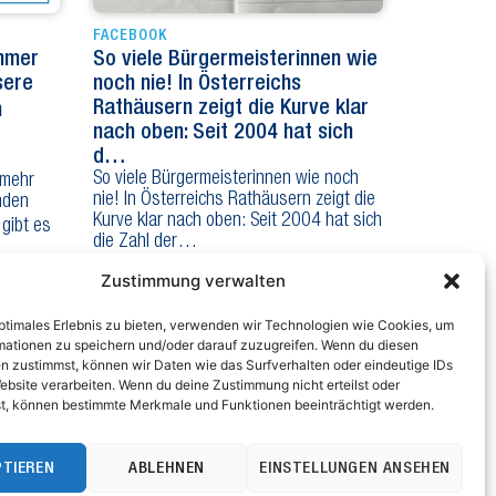
FACEBOOK
Immer
So viele Bürgermeisterinnen wie
sere
noch nie! In Österreichs
Rathäusern zeigt die Kurve klar
n
nach oben: Seit 2004 hat sich
d…
So viele Bürgermeisterinnen wie noch
 mehr
nie! In Österreichs Rathäusern zeigt die
nden
Kurve klar nach oben: Seit 2004 hat sich
 gibt es
die Zahl der…
Zustimmung verwalten
optimales Erlebnis zu bieten, verwenden wir Technologien wie Cookies, um
mationen zu speichern und/oder darauf zuzugreifen. Wenn du diesen
n zustimmst, können wir Daten wie das Surfverhalten oder eindeutige IDs
ebsite verarbeiten. Wenn du deine Zustimmung nicht erteilst oder
t, können bestimmte Merkmale und Funktionen beeinträchtigt werden.
zeiten: MO – DO 8.00 bis 17.00 Uhr, FR 8.00 bis 12.00 Uhr
.: 02742/9020-8000
: 02742/9020-8800
PTIEREN
ABLEHNEN
EINSTELLUNGEN ANSEHEN
ail: post@noegemeindebund.at