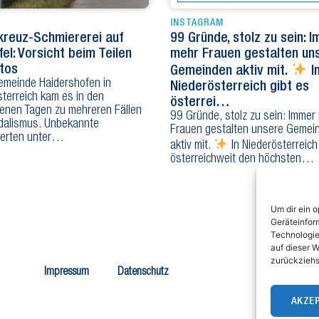
INSTAGRAM
reuz-Schmiererei auf
99 Gründe, stolz zu sein: 
fel: Vorsicht beim Teilen
mehr Frauen gestalten un
tos
Gemeinden aktiv mit.
I
Gemeinde Haidershofen in
Niederösterreich gibt es
terreich kam es in den
österrei…
enen Tagen zu mehreren Fällen
99 Gründe, stolz zu sein: Immer
dalismus. Unbekannte
Frauen gestalten unsere Gemei
erten unter…
aktiv mit.
In Niederösterreich
österreichweit den höchsten…
Um dir ein 
Geräteinfor
Technologie
auf dieser W
zurückziehs
Büro
Impressum
Datenschutz
Tel
Fax
AKZE
E-M