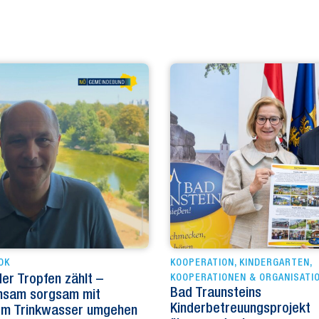
OK
KOOPERATION
,
KINDERGARTEN
,
er Tropfen zählt –
KOOPERATIONEN & ORGANISATI
Bad Traunsteins
nsam sorgsam mit
Kinderbetreuungsprojekt
em Trinkwasser umgehen