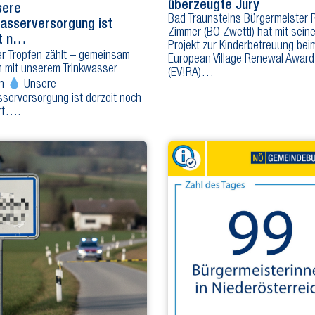
überzeugte Jury
ere
Bad Traunsteins Bürgermeister 
asserversorgung ist
Zimmer (BO Zwettl) hat mit sein
it n…
Projekt zur Kinderbetreuung bei
r Tropfen zählt – gemeinsam
European Village Renewal Awar
 mit unserem Trinkwasser
(EV!RA)…
en
Unsere
serversorgung ist derzeit noch
rt….