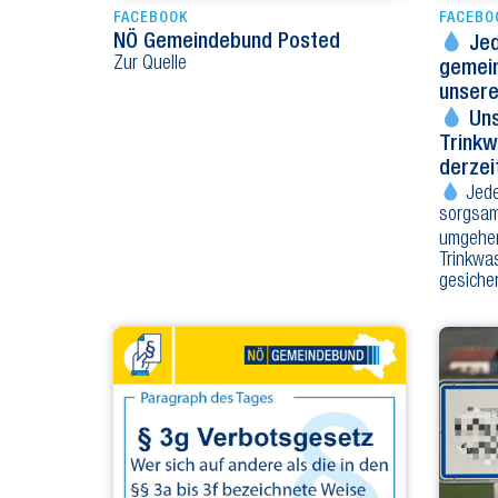
FACEBOOK
FACEBO
NÖ Gemeindebund Posted
Jed
Zur Quelle
gemei
unser
Uns
Trinkw
derze
Jede
sorgsam
umgeh
Trinkwas
gesiche