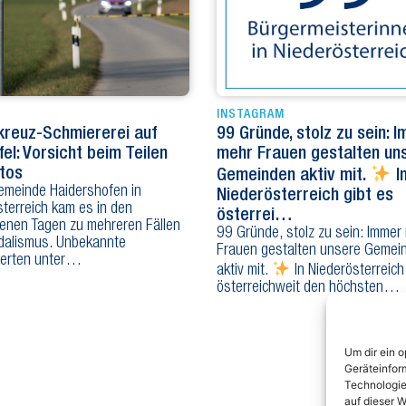
INSTAGRAM
reuz-Schmiererei auf
99 Gründe, stolz zu sein: 
fel: Vorsicht beim Teilen
mehr Frauen gestalten un
tos
Gemeinden aktiv mit.
I
Gemeinde Haidershofen in
Niederösterreich gibt es
terreich kam es in den
österrei…
enen Tagen zu mehreren Fällen
99 Gründe, stolz zu sein: Immer
dalismus. Unbekannte
Frauen gestalten unsere Gemei
erten unter…
aktiv mit.
In Niederösterreich
österreichweit den höchsten…
Um dir ein 
Geräteinfor
Technologie
auf dieser W