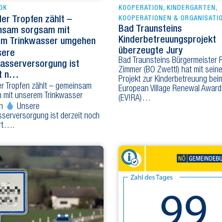
OK
KOOPERATION
,
KINDERGARTEN
,
er Tropfen zählt –
KOOPERATIONEN & ORGANISATI
Bad Traunsteins
nsam sorgsam mit
Kinderbetreuungsprojekt
em Trinkwasser umgehen
überzeugte Jury
ere
Bad Traunsteins Bürgermeister 
asserversorgung ist
Zimmer (BO Zwettl) hat mit sein
it n…
Projekt zur Kinderbetreuung bei
r Tropfen zählt – gemeinsam
European Village Renewal Awar
 mit unserem Trinkwasser
(EV!RA)…
en
Unsere
serversorgung ist derzeit noch
rt….