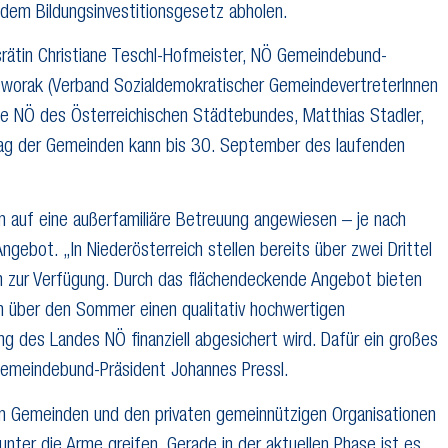
 dem Bildungsinvestitionsgesetz abholen.
rätin Christiane Teschl-Hofmeister, NÖ Gemeindebund-
 Dworak (Verband Sozialdemokratischer GemeindevertreterInnen
e NÖ des Österreichischen Städtebundes, Matthias Stadler,
rag der Gemeinden kann bis 30. September des laufenden
en auf eine außerfamiliäre Betreuung angewiesen – je nach
gebot. „In Niederösterreich stellen bereits über zwei Drittel
 zur Verfügung. Durch das flächendeckende Angebot bieten
h über den Sommer einen qualitativ hochwertigen
g des Landes NÖ finanziell abgesichert wird. Dafür ein großes
emeindebund-Präsident Johannes Pressl.
n Gemeinden und den privaten gemeinnützigen Organisationen
nter die Arme greifen. Gerade in der aktuellen Phase ist es