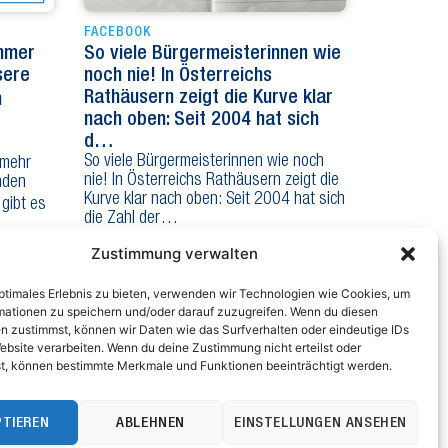
FACEBOOK
Immer
So viele Bürgermeisterinnen wie
sere
noch nie! In Österreichs
Rathäusern zeigt die Kurve klar
n
nach oben: Seit 2004 hat sich
d…
So viele Bürgermeisterinnen wie noch
 mehr
nie! In Österreichs Rathäusern zeigt die
nden
Kurve klar nach oben: Seit 2004 hat sich
 gibt es
die Zahl der…
Zustimmung verwalten
optimales Erlebnis zu bieten, verwenden wir Technologien wie Cookies, um
mationen zu speichern und/oder darauf zuzugreifen. Wenn du diesen
n zustimmst, können wir Daten wie das Surfverhalten oder eindeutige IDs
ebsite verarbeiten. Wenn du deine Zustimmung nicht erteilst oder
t, können bestimmte Merkmale und Funktionen beeinträchtigt werden.
zeiten: MO – DO 8.00 bis 17.00 Uhr, FR 8.00 bis 12.00 Uhr
.: 02742/9020-8000
: 02742/9020-8800
PTIEREN
ABLEHNEN
EINSTELLUNGEN ANSEHEN
ail: post@noegemeindebund.at