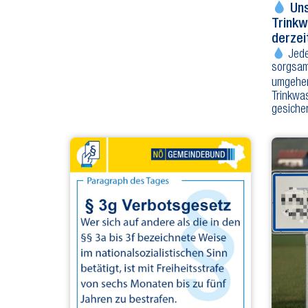
Uns
Trinkw
derze
Jede
sorgsam
umgeh
Trinkwas
gesiche