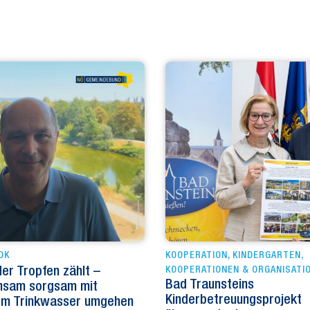
OK
KOOPERATION
,
KINDERGARTEN
,
er Tropfen zählt –
KOOPERATIONEN & ORGANISATI
Bad Traunsteins
nsam sorgsam mit
Kinderbetreuungsprojekt
em Trinkwasser umgehen