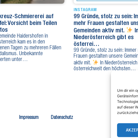
INSTAGRAM
reuz-Schmiererei auf
99 Gründe, stolz zu sein: 
fel: Vorsicht beim Teilen
mehr Frauen gestalten un
tos
Gemeinden aktiv mit.
I
Gemeinde Haidershofen in
Niederösterreich gibt es
terreich kam es in den
österrei…
enen Tagen zu mehreren Fällen
99 Gründe, stolz zu sein: Immer
dalismus. Unbekannte
Frauen gestalten unsere Gemei
erten unter…
aktiv mit.
In Niederösterreich
österreichweit den höchsten…
Um dir ein 
Geräteinfor
Technologie
auf dieser W
zurückziehs
Büro
Impressum
Datenschutz
Tel
Fax
AKZE
E-M