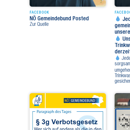
FACEBOOK
FACEBO
NÖ Gemeindebund Posted
Jed
Zur Quelle
gemei
unser
Uns
Trinkw
derze
Jede
sorgsam
umgeh
Trinkwas
gesiche