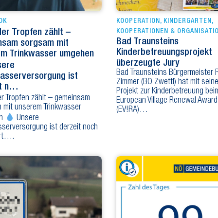
OK
KOOPERATION
,
KINDERGARTEN
,
er Tropfen zählt –
KOOPERATIONEN & ORGANISATI
Bad Traunsteins
nsam sorgsam mit
Kinderbetreuungsprojekt
em Trinkwasser umgehen
überzeugte Jury
ere
Bad Traunsteins Bürgermeister 
asserversorgung ist
Zimmer (BO Zwettl) hat mit sein
it n…
Projekt zur Kinderbetreuung bei
r Tropfen zählt – gemeinsam
European Village Renewal Awar
 mit unserem Trinkwasser
(EV!RA)…
en
Unsere
serversorgung ist derzeit noch
rt….